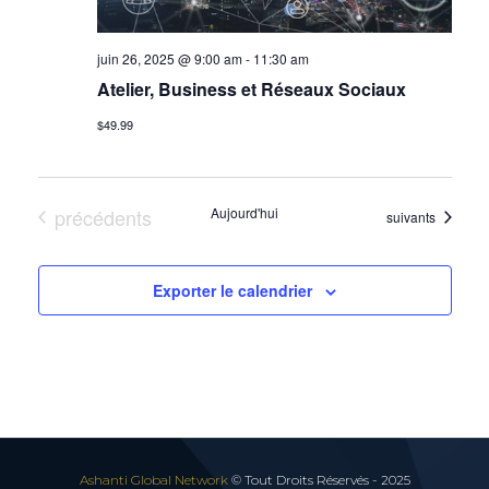
c
juin 26, 2025 @ 9:00 am
-
11:30 am
Atelier, Business et Réseaux Sociaux
h
$49.99
a
Évènements
précédents
Aujourd'hui
Évènements
suivants
n
Exporter le calendrier
d
V
i
Ashanti Global Network
© Tout Droits Réservés - 2025