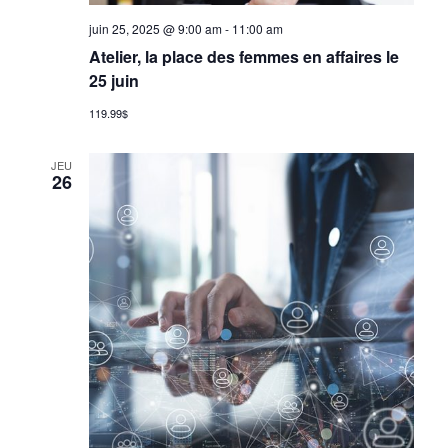
e
juin 25, 2025 @ 9:00 am
-
11:00 am
w
n
Atelier, la place des femmes en affaires le
s
25 juin
t
N
119.99$
a
s
JEU
v
26
i
S
g
e
a
t
a
i
o
r
n