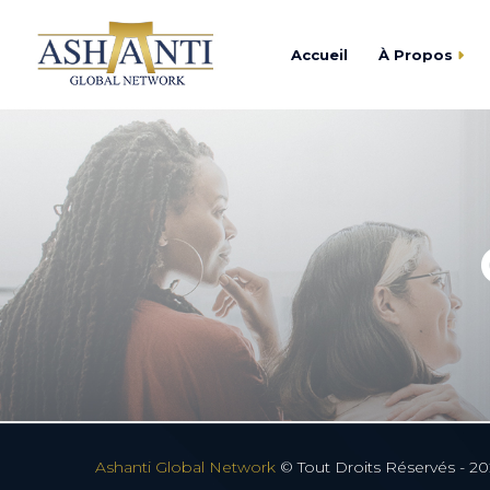
Accueil
À Propos
Trouver
Centre d’Affaires As
Devenir
Academy Ashanti
Catalogu
Cercle Ashanti
Fondation Ashanti
Ashanti Global Network
© Tout Droits Réservés - 20