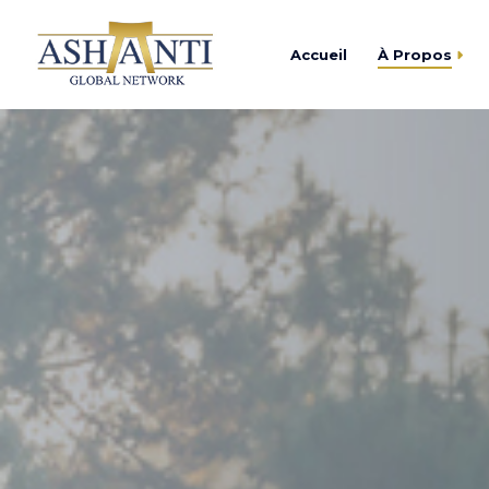
Accueil
À Propos
Trouver
Centre d’Affaires As
Devenir
Academy Ashanti
Catalogu
Cercle Ashanti
Fondation Ashanti