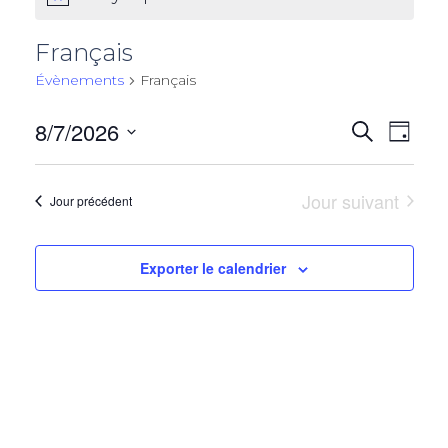
Notice
Français
Évènements
Français
8/7/2026
É
É
Recherche
Jour
Choisir
v
la
v
Jour suivant
è
Jour précédent
date.
n
è
Exporter le calendrier
e
m
n
e
e
n
t