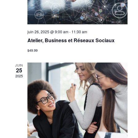
i
e
e
w
n
juin 26, 2025 @ 9:00 am
-
11:30 am
s
Atelier, Business et Réseaux Sociaux
t
N
$49.99
a
JUIN
s
25
v
2025
i
S
g
e
a
t
a
i