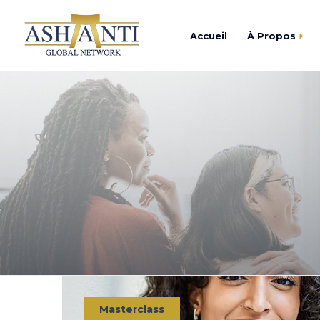
Accueil
À Propos
Trouver
Centre d’Affaires As
Devenir
Academy Ashanti
Catalogu
Cercle Ashanti
Fondation Ashanti
Masterclass