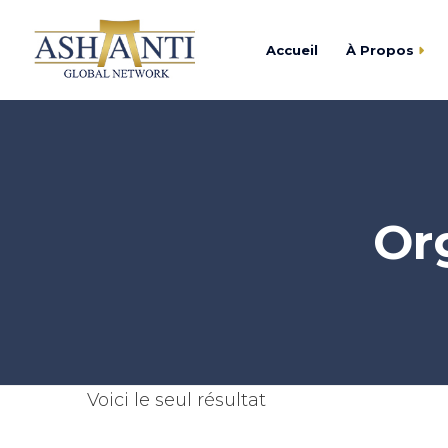
Accueil
À Propos
Trouver
Centre d’Affaires As
Devenir
Academy Ashanti
Or
Catalogu
Cercle Ashanti
Fondation Ashanti
Voici le seul résultat