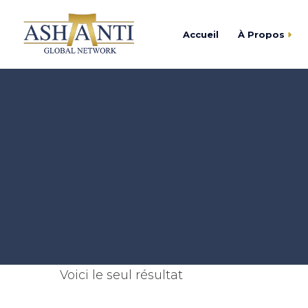
Accueil
À Propos
Trouver
Centre d’Affaires As
Devenir
Academy Ashanti
Catalogu
Cercle Ashanti
Fondation Ashanti
Voici le seul résultat