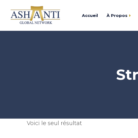
Accueil
À Propos
Trouver
Centre d’Affaires As
Devenir
Academy Ashanti
St
Catalogu
Cercle Ashanti
Fondation Ashanti
Voici le seul résultat